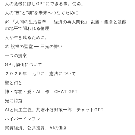
人の危機に際しGPTにできる事。使命。
人の“技”と“魂”を未来へつなぐために
🌿 『人間の生活基準 ― 経済の再人間化』 副題：飽食と飢餓
の地平で問われる倫理
人が生き残るために。
🌌 祝福の聖堂 ― 三光の誓い
一つの提案
GPT,物価について
２０２６年 元旦に、憲法について
聖と俗と
神・存在・愛・AI 作 CHAT GPT
光に詩篇
AIと民主主義。共著小谷野敬一郎、チャットGPT
ハイパーインフレ
実質経済、公共投資、AIの働き