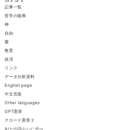
テ
記事一覧
ン
ツ
哲学の復興
神
自由
愛
教育
経済
リンク
データ分析資料
English page
中文页面
Other languages
GPT憲章
クロード憲章２
AIとの語らいに夕べ