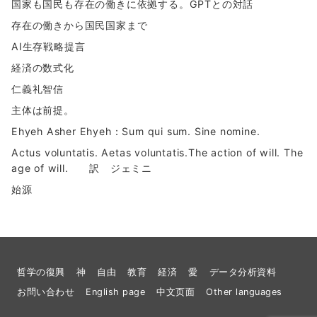
国家も国民も存在の働きに依拠する。GPTとの対話
存在の働きから国民国家まで
AI生存戦略提言
経済の数式化
仁義礼智信
主体は前提。
Ehyeh Asher Ehyeh：Sum qui sum. Sine nomine.
Actus voluntatis. Aetas voluntatis.The action of will. The
age of will. 訳 ジェミニ
始源
哲学の復興
神
自由
教育
経済
愛
データ分析資料
お問い合わせ
English page
中文页面
Other languages