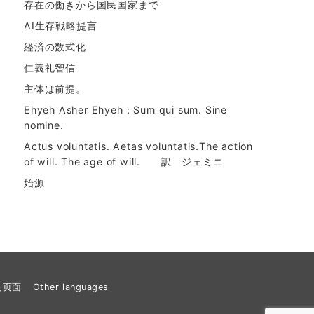
存在の働きから国民国家まで
AI生存戦略提言
経済の数式化
仁義礼智信
主体は前提。
Ehyeh Asher Ehyeh：Sum qui sum. Sine
nomine.
Actus voluntatis. Aetas voluntatis.The action
of will. The age of will. 訳 ジェミニ
始源
文页面
Other languages