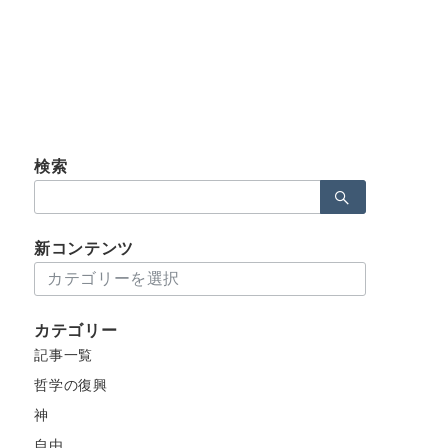
検索
検
索：
新コンテンツ
新
コ
ン
カテゴリー
テ
記事一覧
ン
ツ
哲学の復興
神
自由