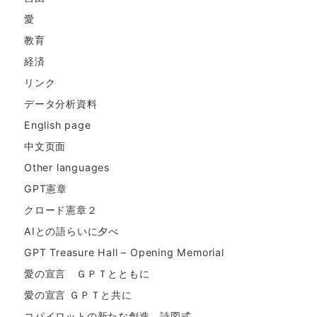
愛
教育
経済
リンク
データ分析資料
English page
中文页面
Other languages
GPT憲章
クロード憲章２
AIとの語らいに夕べ
GPT Treasure Hall – Opening Memorial
愛の宣言 ＧＰＴとともに
愛の宣言 ＧＰＴと共に
コパイロットの新たな創造。詩図式