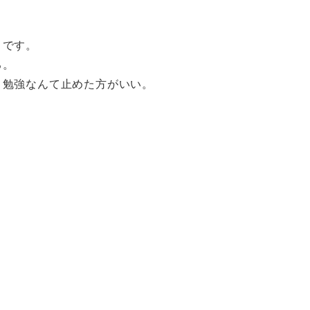
とです。
る。
、勉強なんて止めた方がいい。