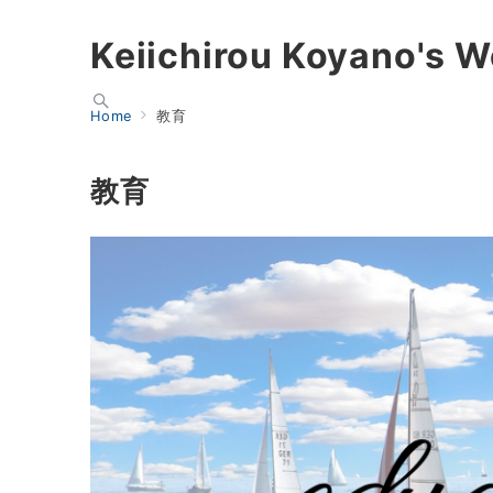
Keiichirou Koyano's W
Home
教育
教育