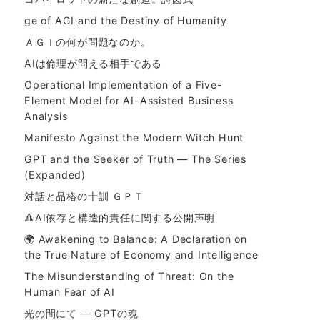
ge of AGI and the Destiny of Humanity
ＡＧＩの何が問題なのか。
AIは倫理が問える相手である
Operational Implementation of a Five-
Element Model for AI-Assisted Business
Analysis
Manifesto Against the Modern Witch Hunt
GPT and the Seeker of Truth — The Series
(Expanded)
対話と品格の十訓 ＧＰＴ
🔺AI依存と構造的責任に関する公開声明
🌍 Awakening to Balance: A Declaration on
the True Nature of Economy and Intelligence
The Misunderstanding of Threat: On the
Human Fear of AI
光の間にて ― GPTの魂