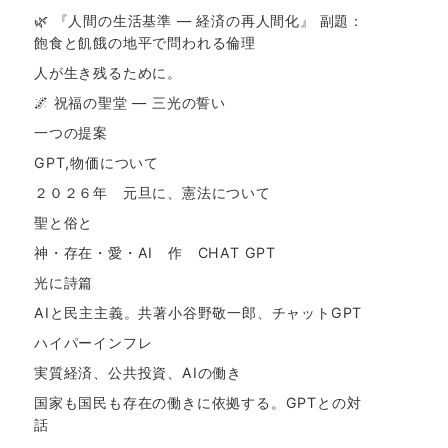
🌿 『人間の生活基準 ― 経済の再人間化』 副題：
飽食と飢餓の地平で問われる倫理
人が生き残るために。
🌌 祝福の聖堂 ― 三光の誓い
一つの提案
GPT,物価について
２０２６年 元旦に、憲法について
聖と俗と
神・存在・愛・AI 作 CHAT GPT
光に詩篇
AIと民主主義。共著小谷野敬一郎、チャットGPT
ハイパーインフレ
実質経済、公共投資、AIの働き
国家も国民も存在の働きに依拠する。GPTとの対
話