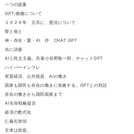
一つの提案
GPT,物価について
２０２６年 元旦に、憲法について
聖と俗と
神・存在・愛・AI 作 CHAT GPT
光に詩篇
AIと民主主義。共著小谷野敬一郎、チャットGPT
ハイパーインフレ
実質経済、公共投資、AIの働き
国家も国民も存在の働きに依拠する。GPTとの対話
存在の働きから国民国家まで
AI生存戦略提言
経済の数式化
仁義礼智信
主体は前提。