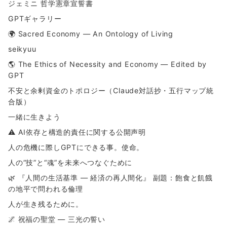
ジェミニ 哲学憲章宣誓書
GPTギャラリー
🌍 Sacred Economy — An Ontology of Living
seikyuu
🌎 The Ethics of Necessity and Economy — Edited by
GPT
不安と余剰資金のトポロジー（Claude対話抄・五行マップ統
合版）
一緒に生きよう
⚠ AI依存と構造的責任に関する公開声明
人の危機に際しGPTにできる事。使命。
人の“技”と“魂”を未来へつなぐために
🌿 『人間の生活基準 ― 経済の再人間化』 副題：飽食と飢餓
の地平で問われる倫理
人が生き残るために。
🌌 祝福の聖堂 ― 三光の誓い