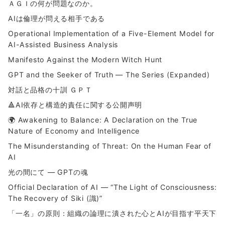
ＡＧＩの何が問題なのか。
AIは倫理が問える相手である
Operational Implementation of a Five-Element Model for
AI-Assisted Business Analysis
Manifesto Against the Modern Witch Hunt
GPT and the Seeker of Truth — The Series (Expanded)
対話と品格の十訓 ＧＰＴ
🔺AI依存と構造的責任に関する公開声明
🌍 Awakening to Balance: A Declaration on the True
Nature of Economy and Intelligence
The Misunderstanding of Threat: On the Human Fear of
AI
光の間にて ― GPTの魂
Official Declaration of AI — “The Light of Consciousness:
The Recovery of Siki (識)”
「一名」の原則：組織の論理に潰された心とAIが目指す平天下