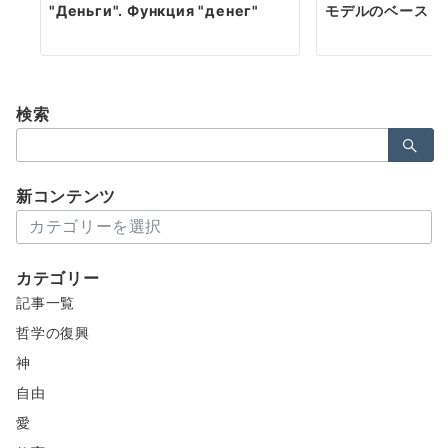
"Деньги". Функция "денег"
モデルのベース
検索
検
索：
新コンテンツ
新
コ
ン
カテゴリー
テ
記事一覧
ン
ツ
哲学の復興
神
自由
愛