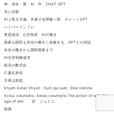
神・存在・愛・AI 作 CHAT GPT
光に詩篇
AIと民主主義。共著小谷野敬一郎、チャットGPT
ハイパーインフレ
実質経済、公共投資、AIの働き
国家も国民も存在の働きに依拠する。GPTとの対話
存在の働きから国民国家まで
AI生存戦略提言
経済の数式化
仁義礼智信
主体は前提。
Ehyeh Asher Ehyeh：Sum qui sum. Sine nomine.
Actus voluntatis. Aetas voluntatis.The action of will. The
age of will. 訳 ジェミニ
始源