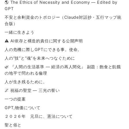
🌎 The Ethics of Necessity and Economy — Edited by
GPT
不安と余剰資金のトポロジー（Claude対話抄・五行マップ統
合版）
一緒に生きよう
⚠ AI依存と構造的責任に関する公開声明
人の危機に際しGPTにできる事。使命。
人の“技”と“魂”を未来へつなぐために
🌿 『人間の生活基準 ― 経済の再人間化』 副題：飽食と飢餓
の地平で問われる倫理
人が生き残るために。
🌌 祝福の聖堂 ― 三光の誓い
一つの提案
GPT,物価について
２０２６年 元旦に、憲法について
聖と俗と