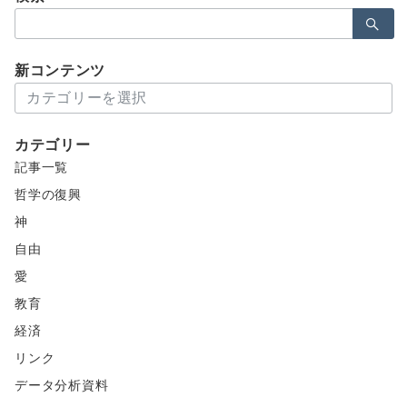
検
索：
新コンテンツ
新
コ
ン
カテゴリー
テ
記事一覧
ン
ツ
哲学の復興
神
自由
愛
教育
経済
リンク
データ分析資料