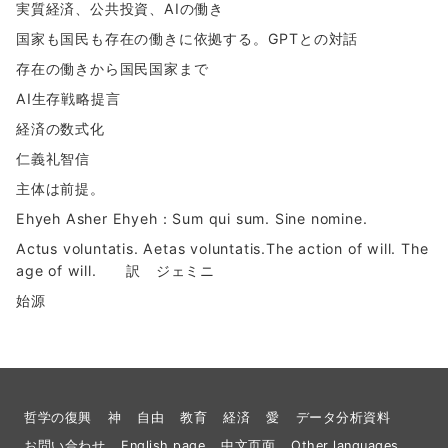
実質経済、公共投資、AIの働き
国家も国民も存在の働きに依拠する。GPTとの対話
存在の働きから国民国家まで
AI生存戦略提言
経済の数式化
仁義礼智信
主体は前提。
Ehyeh Asher Ehyeh：Sum qui sum. Sine nomine.
Actus voluntatis. Aetas voluntatis.The action of will. The
age of will. 訳 ジェミニ
始源
哲学の復興
神
自由
教育
経済
愛
データ分析資料
お問い合わせ
English page
中文页面
Other languages