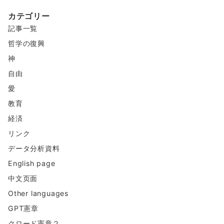
ン
カテゴリー
テ
記事一覧
ン
ツ
哲学の復興
神
自由
愛
教育
経済
リンク
データ分析資料
English page
中文页面
Other languages
GPT憲章
クロード憲章２