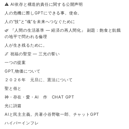
⚠ AI依存と構造的責任に関する公開声明
人の危機に際しGPTにできる事。使命。
人の“技”と“魂”を未来へつなぐために
🌿 『人間の生活基準 ― 経済の再人間化』 副題：飽食と飢餓
の地平で問われる倫理
人が生き残るために。
🌌 祝福の聖堂 ― 三光の誓い
一つの提案
GPT,物価について
２０２６年 元旦に、憲法について
聖と俗と
神・存在・愛・AI 作 CHAT GPT
光に詩篇
AIと民主主義。共著小谷野敬一郎、チャットGPT
ハイパーインフレ