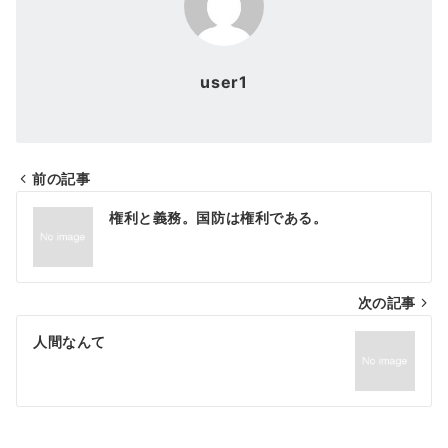
user1
前の記事
投
権利と義務。国防は権利である。
稿
ナ
次の記事
ビ
ゲ
人間なんて
ー
シ
ョ