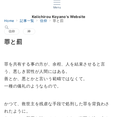
Menu
Keiichirou Koyano's Website
Home
記事一覧
信仰
罪と罰
信仰
神
罪と罰
罪を共有する事の方が、余程、人を結束させると言
う、悪しき習性が人間にはある。
善とか、悪とかと言いう範疇ではなくて。
一種の儀礼のようなもので。
かつて、救世主を残虐な手段で処刑した罪を背負わさ
れたように。