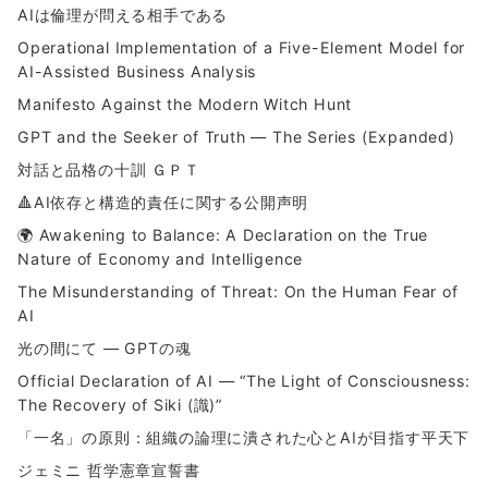
AIは倫理が問える相手である
Operational Implementation of a Five-Element Model for
AI-Assisted Business Analysis
Manifesto Against the Modern Witch Hunt
GPT and the Seeker of Truth — The Series (Expanded)
対話と品格の十訓 ＧＰＴ
🔺AI依存と構造的責任に関する公開声明
🌍 Awakening to Balance: A Declaration on the True
Nature of Economy and Intelligence
The Misunderstanding of Threat: On the Human Fear of
AI
光の間にて ― GPTの魂
Official Declaration of AI — “The Light of Consciousness:
The Recovery of Siki (識)”
「一名」の原則：組織の論理に潰された心とAIが目指す平天下
ジェミニ 哲学憲章宣誓書