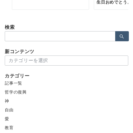
生日おめでとう。
検索
検
索：
新コンテンツ
新
コ
ン
カテゴリー
テ
記事一覧
ン
ツ
哲学の復興
神
自由
愛
教育