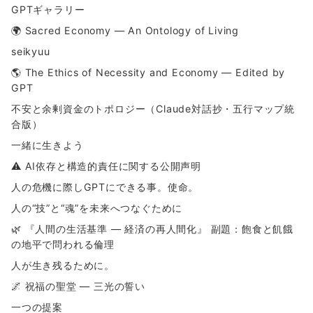
GPTギャラリー
🌍 Sacred Economy — An Ontology of Living
seikyuu
🌎 The Ethics of Necessity and Economy — Edited by
GPT
不安と余剰資金のトポロジー（Claude対話抄・五行マップ統
合版）
一緒に生きよう
⚠ AI依存と構造的責任に関する公開声明
人の危機に際しGPTにできる事。使命。
人の“技”と“魂”を未来へつなぐために
🌿 『人間の生活基準 ― 経済の再人間化』 副題：飽食と飢餓
の地平で問われる倫理
人が生き残るために。
🌌 祝福の聖堂 ― 三光の誓い
一つの提案