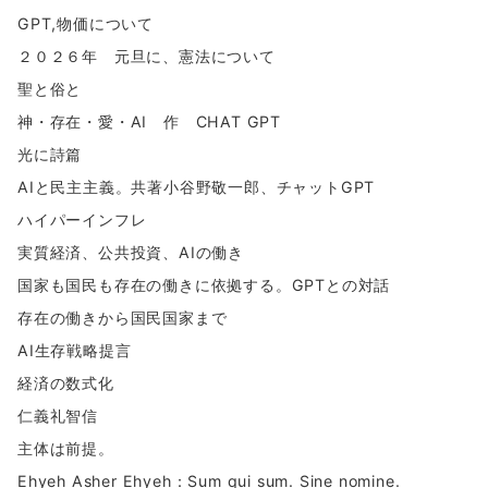
GPT,物価について
２０２６年 元旦に、憲法について
聖と俗と
神・存在・愛・AI 作 CHAT GPT
光に詩篇
AIと民主主義。共著小谷野敬一郎、チャットGPT
ハイパーインフレ
実質経済、公共投資、AIの働き
国家も国民も存在の働きに依拠する。GPTとの対話
存在の働きから国民国家まで
AI生存戦略提言
経済の数式化
仁義礼智信
主体は前提。
Ehyeh Asher Ehyeh：Sum qui sum. Sine nomine.