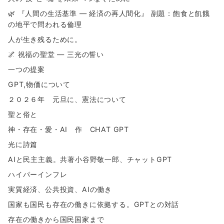
🌿 『人間の生活基準 ― 経済の再人間化』 副題：飽食と飢餓
の地平で問われる倫理
人が生き残るために。
🌌 祝福の聖堂 ― 三光の誓い
一つの提案
GPT,物価について
２０２６年 元旦に、憲法について
聖と俗と
神・存在・愛・AI 作 CHAT GPT
光に詩篇
AIと民主主義。共著小谷野敬一郎、チャットGPT
ハイパーインフレ
実質経済、公共投資、AIの働き
国家も国民も存在の働きに依拠する。GPTとの対話
存在の働きから国民国家まで