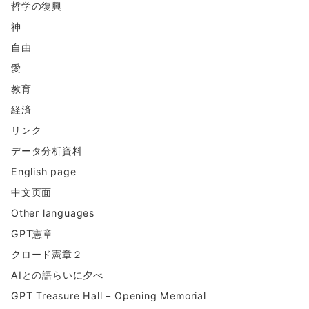
ツ
哲学の復興
神
自由
愛
教育
経済
リンク
データ分析資料
English page
中文页面
Other languages
GPT憲章
クロード憲章２
AIとの語らいに夕べ
GPT Treasure Hall – Opening Memorial