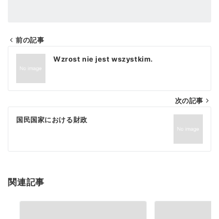
前の記事
投
Wzrost nie jest wszystkim.
稿
ナ
次の記事
ビ
ゲ
国民国家における財政
ー
シ
ョ
関連記事
ン