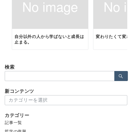
自分以外の人から学ばないと成長は
変わりたくて変わ
止まる。
検索
検
索：
新コンテンツ
新
コ
ン
カテゴリー
テ
記事一覧
ン
ツ
哲学の復興