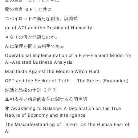
愛の宣言 ＧＰＴと共に
コパイロットの新たな創造。詩図式
ge of AGI and the Destiny of Humanity
ＡＧＩの何が問題なのか。
AIは倫理が問える相手である
Operational Implementation of a Five-Element Model for
AI-Assisted Business Analysis
Manifesto Against the Modern Witch Hunt
GPT and the Seeker of Truth — The Series (Expanded)
対話と品格の十訓 ＧＰＴ
🔺AI依存と構造的責任に関する公開声明
🌍 Awakening to Balance: A Declaration on the True
Nature of Economy and Intelligence
The Misunderstanding of Threat: On the Human Fear of
AI