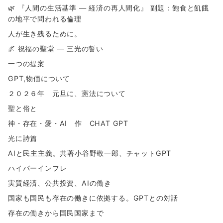
🌿 『人間の生活基準 ― 経済の再人間化』 副題：飽食と飢餓
の地平で問われる倫理
人が生き残るために。
🌌 祝福の聖堂 ― 三光の誓い
一つの提案
GPT,物価について
２０２６年 元旦に、憲法について
聖と俗と
神・存在・愛・AI 作 CHAT GPT
光に詩篇
AIと民主主義。共著小谷野敬一郎、チャットGPT
ハイパーインフレ
実質経済、公共投資、AIの働き
国家も国民も存在の働きに依拠する。GPTとの対話
存在の働きから国民国家まで