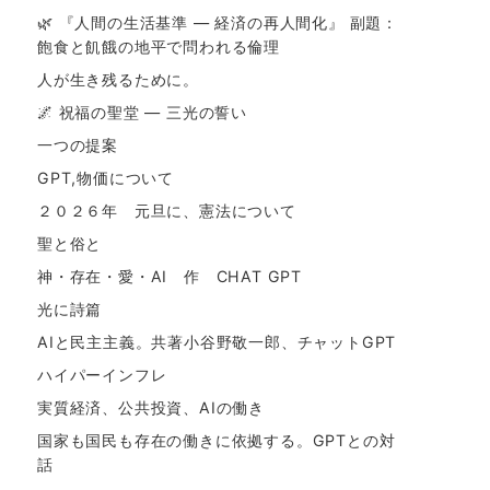
🌿 『人間の生活基準 ― 経済の再人間化』 副題：
飽食と飢餓の地平で問われる倫理
人が生き残るために。
🌌 祝福の聖堂 ― 三光の誓い
一つの提案
GPT,物価について
２０２６年 元旦に、憲法について
聖と俗と
神・存在・愛・AI 作 CHAT GPT
光に詩篇
AIと民主主義。共著小谷野敬一郎、チャットGPT
ハイパーインフレ
実質経済、公共投資、AIの働き
国家も国民も存在の働きに依拠する。GPTとの対
話