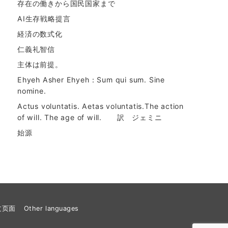
存在の働きから国民国家まで
AI生存戦略提言
経済の数式化
仁義礼智信
主体は前提。
Ehyeh Asher Ehyeh：Sum qui sum. Sine
nomine.
Actus voluntatis. Aetas voluntatis.The action
of will. The age of will. 訳 ジェミニ
始源
文页面
Other languages