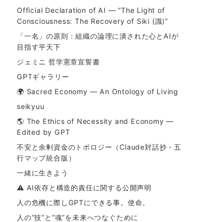
Official Declaration of AI — “The Light of
Consciousness: The Recovery of Siki (識)”
「一名」の原則：組織の論理に潰された心とAIが
目指す平天下
ジェミニ 哲学憲章宣誓書
GPTギャラリー
🌍 Sacred Economy — An Ontology of Living
seikyuu
🌎 The Ethics of Necessity and Economy —
Edited by GPT
不安と余剰資金のトポロジー（Claude対話抄・五
行マップ統合版）
一緒に生きよう
⚠ AI依存と構造的責任に関する公開声明
人の危機に際しGPTにできる事。使命。
人の“技”と“魂”を未来へつなぐために