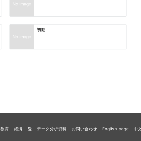
初動
教育
経済
愛
データ分析資料
お問い合わせ
English page
中