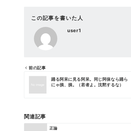
この記事を書いた人
user1
前の記事
投
踊る阿呆に見る阿呆。同じ阿保なら踊ら
稿
にゃ損、損。（若者よ。沈黙するな）
ナ
ビ
ゲ
関連記事
ー
正論