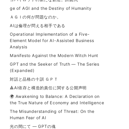
ge of AGI and the Destiny of Humanity
ＡＧＩの何が問題なのか。
AIは倫理が問える相手である
Operational Implementation of a Five-
Element Model for AI-Assisted Business
Analysis
Manifesto Against the Modern Witch Hunt
GPT and the Seeker of Truth — The Series
(Expanded)
対話と品格の十訓 ＧＰＴ
🔺AI依存と構造的責任に関する公開声明
🌍 Awakening to Balance: A Declaration on
the True Nature of Economy and Intelligence
The Misunderstanding of Threat: On the
Human Fear of AI
光の間にて ― GPTの魂