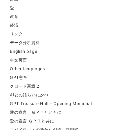
愛
教育
経済
リンク
データ分析資料
English page
中文页面
Other languages
GPT憲章
クロード憲章２
AIとの語らいに夕べ
GPT Treasure Hall – Opening Memorial
愛の宣言 ＧＰＴとともに
愛の宣言 ＧＰＴと共に
コパイロットの新たな創造。詩図式