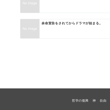
シ
ョ
ン
余命宣告をされてからドラマが始まる。
哲学の復興
神
自由