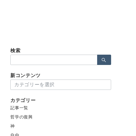
検索
検
索：
新コンテンツ
新
コ
ン
カテゴリー
テ
記事一覧
ン
ツ
哲学の復興
神
自由