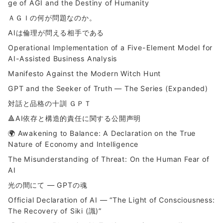
ge of AGI and the Destiny of Humanity
ＡＧＩの何が問題なのか。
AIは倫理が問える相手である
Operational Implementation of a Five-Element Model for
AI-Assisted Business Analysis
Manifesto Against the Modern Witch Hunt
GPT and the Seeker of Truth — The Series (Expanded)
対話と品格の十訓 ＧＰＴ
🔺AI依存と構造的責任に関する公開声明
🌍 Awakening to Balance: A Declaration on the True
Nature of Economy and Intelligence
The Misunderstanding of Threat: On the Human Fear of
AI
光の間にて ― GPTの魂
Official Declaration of AI — “The Light of Consciousness:
The Recovery of Siki (識)”