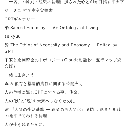
「一名」の原則：組織の論理に潰された心とAIが目指す平天下
ジェミニ 哲学憲章宣誓書
GPTギャラリー
🌍 Sacred Economy — An Ontology of Living
seikyuu
🌎 The Ethics of Necessity and Economy — Edited by
GPT
不安と余剰資金のトポロジー（Claude対話抄・五行マップ統
合版）
一緒に生きよう
⚠ AI依存と構造的責任に関する公開声明
人の危機に際しGPTにできる事。使命。
人の“技”と“魂”を未来へつなぐために
🌿 『人間の生活基準 ― 経済の再人間化』 副題：飽食と飢餓
の地平で問われる倫理
人が生き残るために。