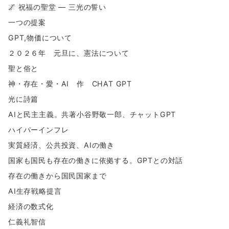
🌌 祝福の聖堂 ― 三光の誓い
一つの提案
GPT,物価について
２０２６年 元旦に、憲法について
聖と俗と
神・存在・愛・AI 作 CHAT GPT
光に詩篇
AIと民主主義。共著小谷野敬一郎、チャットGPT
ハイパーインフレ
実質経済、公共投資、AIの働き
国家も国民も存在の働きに依拠する。GPTとの対話
存在の働きから国民国家まで
AI生存戦略提言
経済の数式化
仁義礼智信