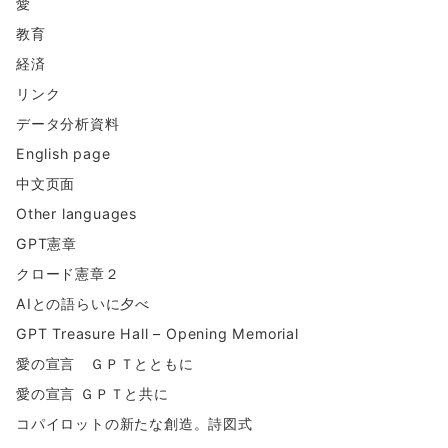
愛
教育
経済
リンク
データ分析資料
English page
中文页面
Other languages
GPT憲章
クロード憲章２
AIとの語らいに夕べ
GPT Treasure Hall – Opening Memorial
愛の宣言 ＧＰＴとともに
愛の宣言 ＧＰＴと共に
コパイロットの新たな創造。詩図式