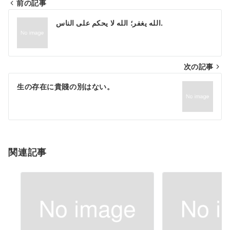
前の記事
投
الله يغفر؛ الله لا يحكم على الناس.
稿
ナ
次の記事
ビ
ゲ
生の存在に貴賤の別はない。
ー
シ
ョ
関連記事
ン