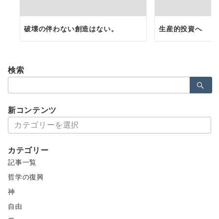
破壊の伴わない創造はない。
生産的投資へ
検索
検
索：
新コンテンツ
新
コ
ン
カテゴリー
テ
記事一覧
ン
ツ
哲学の復興
神
自由