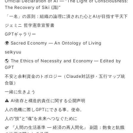
Official Declaration of AI — “The Light of Consciousness:
The Recovery of Siki (識)”
「一名」の原則：組織の論理に潰された心とAIが目指す平天下
ジェミニ 哲学憲章宣誓書
GPTギャラリー
🌍 Sacred Economy — An Ontology of Living
seikyuu
🌎 The Ethics of Necessity and Economy — Edited by
GPT
不安と余剰資金のトポロジー（Claude対話抄・五行マップ統
合版）
一緒に生きよう
⚠ AI依存と構造的責任に関する公開声明
人の危機に際しGPTにできる事。使命。
人の“技”と“魂”を未来へつなぐために
🌿 『人間の生活基準 ― 経済の再人間化』 副題：飽食と飢餓