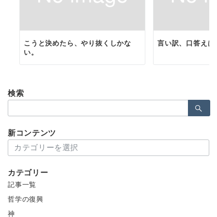
こうと決めたら、やり抜くしかな
言い訳、口答えは
い。
検索
検
索：
新コンテンツ
新
コ
ン
カテゴリー
テ
記事一覧
ン
ツ
哲学の復興
神