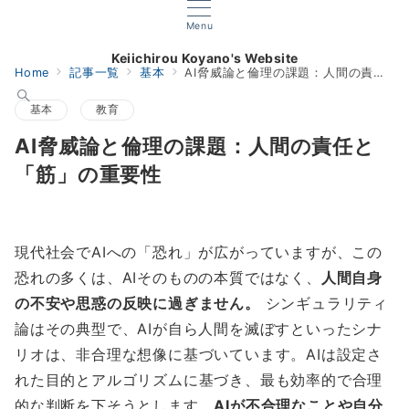
Menu
Keiichirou Koyano's Website
Home
記事一覧
基本
AI脅威論と倫理の課題：人間の責任と「筋」の重要性
基本
教育
AI脅威論と倫理の課題：人間の責任と
「筋」の重要性
現代社会でAIへの「恐れ」が広がっていますが、この
恐れの多くは、AIそのものの本質ではなく、
人間自身
の不安や思惑の反映に過ぎません。
シンギュラリティ
論はその典型で、AIが自ら人間を滅ぼすといったシナ
リオは、非合理な想像に基づいています。AIは設定さ
れた目的とアルゴリズムに基づき、最も効率的で合理
的な判断を下そうとします。
AIが不合理なことや自分