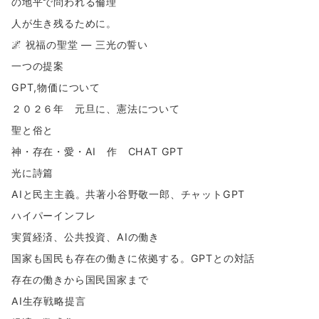
の地平で問われる倫理
人が生き残るために。
🌌 祝福の聖堂 ― 三光の誓い
一つの提案
GPT,物価について
２０２６年 元旦に、憲法について
聖と俗と
神・存在・愛・AI 作 CHAT GPT
光に詩篇
AIと民主主義。共著小谷野敬一郎、チャットGPT
ハイパーインフレ
実質経済、公共投資、AIの働き
国家も国民も存在の働きに依拠する。GPTとの対話
存在の働きから国民国家まで
AI生存戦略提言