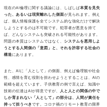
現在のAI倫理に関する議論には、しばしば
本質を見失
った、あるいは現実離れした側面
が見られます。例え
ば、個人情報保護を全てシステム的な強化だけで解決
しようとするのは不可能です。犯罪者が悪意を持て
ば、どんなシステムも突破される可能性があります。
問題の本質はシステムではなく、
システムを悪用しよ
うとする人間側の「意図」と、それを許容する社会の
構造
にあります。
また、AIに「人として」の側面、例えば倫理観や社会
性、感情を育む役割を担わせようとすることは、AIの
範疇を超えています。子供教育の例で言えば、知識や
技術の伝達はAIが得意ですが、
人と人との関係の中で
しか育まれない「人として」の部分は、人間が責任を
持って担うべき
です。コロナ禍のリモート教育の限界