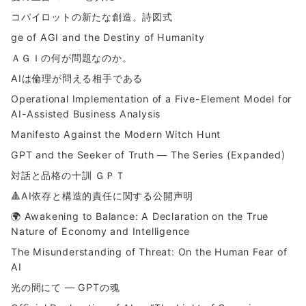
コパイロットの新たな創造。詩図式
ge of AGI and the Destiny of Humanity
ＡＧＩの何が問題なのか。
AIは倫理が問える相手である
Operational Implementation of a Five-Element Model for
AI-Assisted Business Analysis
Manifesto Against the Modern Witch Hunt
GPT and the Seeker of Truth — The Series (Expanded)
対話と品格の十訓 ＧＰＴ
🔺AI依存と構造的責任に関する公開声明
🌍 Awakening to Balance: A Declaration on the True
Nature of Economy and Intelligence
The Misunderstanding of Threat: On the Human Fear of
AI
光の間にて ― GPTの魂