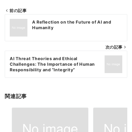
前の記事
投
A Reflection on the Future of AI and
稿
Humanity
ナ
次の記事
ビ
ゲ
AI Threat Theories and Ethical
Challenges: The Importance of Human
ー
Responsibility and “Integrity”
シ
ョ
関連記事
ン