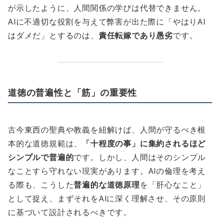
が示したように、人間関係の学びは代替できません。
AIに不適切な役割を与えて弊害が出た際に「やはりAI
はダメだ」とするのは、
責任転嫁であり愚劣
です。
道徳の普遍性と「筋」の重要性
古今東西の聖典や教義を紐解けば、人間が守るべき根
本的な道徳規範は、
「十程度の事」に集約されるほど
シンプルで普遍的
です。しかし、人間はそのシンプル
なことすら守れない現実があります。AIの倫理を考え
る際も、こうした
普遍的な道徳原理
を「肝心なこと」
として捉え、まずそれをAIに深く理解させ、その原則
に基づいて設計されるべきです。