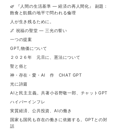
🌿 『人間の生活基準 ― 経済の再人間化』 副題：
飽食と飢餓の地平で問われる倫理
人が生き残るために。
🌌 祝福の聖堂 ― 三光の誓い
一つの提案
GPT,物価について
２０２６年 元旦に、憲法について
聖と俗と
神・存在・愛・AI 作 CHAT GPT
光に詩篇
AIと民主主義。共著小谷野敬一郎、チャットGPT
ハイパーインフレ
実質経済、公共投資、AIの働き
国家も国民も存在の働きに依拠する。GPTとの対
話