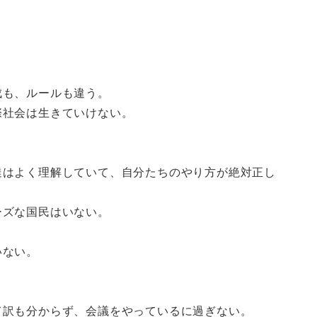
。
成も、ルールも違う。
際社会は生きていけない。
達はよく理解していて、自分たちのやり方が絶対正し
ーズな国民はいない。
いない。
。
て訳も分からず、会議をやっているに過ぎない。