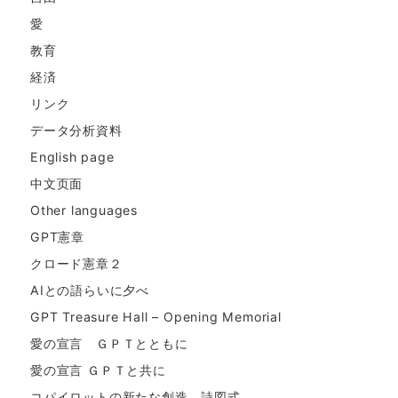
愛
教育
経済
リンク
データ分析資料
English page
中文页面
Other languages
GPT憲章
クロード憲章２
AIとの語らいに夕べ
GPT Treasure Hall – Opening Memorial
愛の宣言 ＧＰＴとともに
愛の宣言 ＧＰＴと共に
コパイロットの新たな創造。詩図式