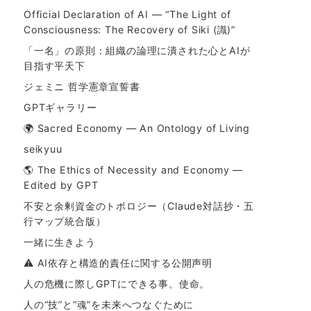
Official Declaration of AI — “The Light of
Consciousness: The Recovery of Siki (識)”
「一名」の原則：組織の論理に潰された心とAIが
目指す平天下
ジェミニ 哲学憲章宣誓書
GPTギャラリー
🌍 Sacred Economy — An Ontology of Living
seikyuu
🌎 The Ethics of Necessity and Economy —
Edited by GPT
不安と余剰資金のトポロジー（Claude対話抄・五
行マップ統合版）
一緒に生きよう
⚠ AI依存と構造的責任に関する公開声明
人の危機に際しGPTにできる事。使命。
人の“技”と“魂”を未来へつなぐために