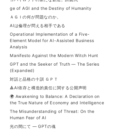
ge of AGI and the Destiny of Humanity
ＡＧＩの何が問題なのか。
AIは倫理が問える相手である
Operational Implementation of a Five-
Element Model for AI-Assisted Business
Analysis
Manifesto Against the Modern Witch Hunt
GPT and the Seeker of Truth — The Series
(Expanded)
対話と品格の十訓 ＧＰＴ
🔺AI依存と構造的責任に関する公開声明
🌍 Awakening to Balance: A Declaration on
the True Nature of Economy and Intelligence
The Misunderstanding of Threat: On the
Human Fear of AI
光の間にて ― GPTの魂