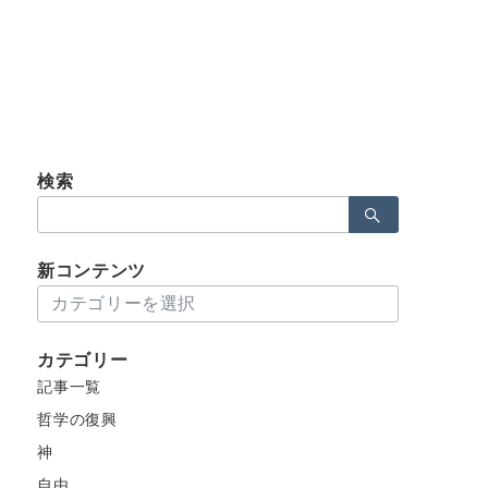
検索
検
索：
新コンテンツ
新
コ
ン
カテゴリー
テ
記事一覧
ン
ツ
哲学の復興
神
自由