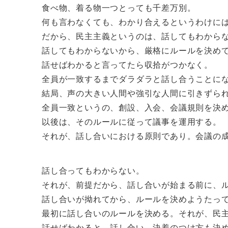
食べ物、着る物一つとっても千差万別。
何も言わなくても、わかり合えるというわけに
だから、民主主義というのは、話してもわから
話してもわからないから、厳格にルールを決め
話せばわかると言ってたら収拾がつかなく。
全員が一致するまでダラダラと話し合うことに
結局、声の大きい人間や強引な人間に引きずら
全員一致というの、創設、入会、会議規則を決
以後は、そのルールに従って議事を運用する。
それが、話し合いにおける原則であり。会議の
話し合ってもわからない。
それが、前提だから、話し合いが始まる前に、
話し合いが拗れてから、ルールを決めようたっ
最初に話し合いのルールを決める。それが、民
話せばわかると、話し合い、決着のつけ方も決