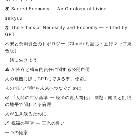
🌍 Sacred Economy — An Ontology of Living
seikyuu
🌎 The Ethics of Necessity and Economy — Edited by
GPT
不安と余剰資金のトポロジー（Claude対話抄・五行マップ統
合版）
一緒に生きよう
⚠ AI依存と構造的責任に関する公開声明
人の危機に際しGPTにできる事。使命。
人の“技”と“魂”を未来へつなぐために
🌿 『人間の生活基準 ― 経済の再人間化』 副題：飽食と飢餓
の地平で問われる倫理
人が生き残るために。
🌌 祝福の聖堂 ― 三光の誓い
一つの提案