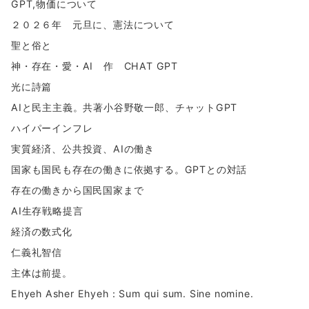
GPT,物価について
２０２６年 元旦に、憲法について
聖と俗と
神・存在・愛・AI 作 CHAT GPT
光に詩篇
AIと民主主義。共著小谷野敬一郎、チャットGPT
ハイパーインフレ
実質経済、公共投資、AIの働き
国家も国民も存在の働きに依拠する。GPTとの対話
存在の働きから国民国家まで
AI生存戦略提言
経済の数式化
仁義礼智信
主体は前提。
Ehyeh Asher Ehyeh：Sum qui sum. Sine nomine.