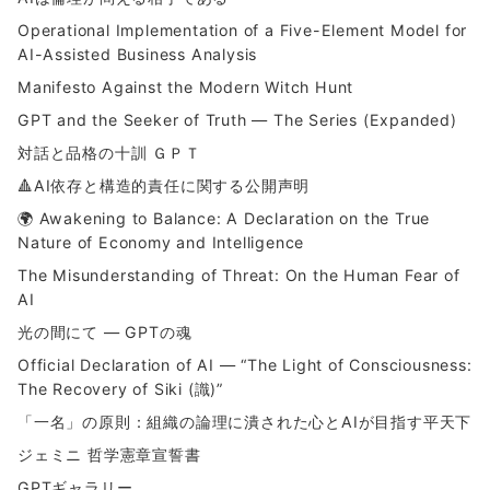
Operational Implementation of a Five-Element Model for
AI-Assisted Business Analysis
Manifesto Against the Modern Witch Hunt
GPT and the Seeker of Truth — The Series (Expanded)
対話と品格の十訓 ＧＰＴ
🔺AI依存と構造的責任に関する公開声明
🌍 Awakening to Balance: A Declaration on the True
Nature of Economy and Intelligence
The Misunderstanding of Threat: On the Human Fear of
AI
光の間にて ― GPTの魂
Official Declaration of AI — “The Light of Consciousness:
The Recovery of Siki (識)”
「一名」の原則：組織の論理に潰された心とAIが目指す平天下
ジェミニ 哲学憲章宣誓書
GPTギャラリー