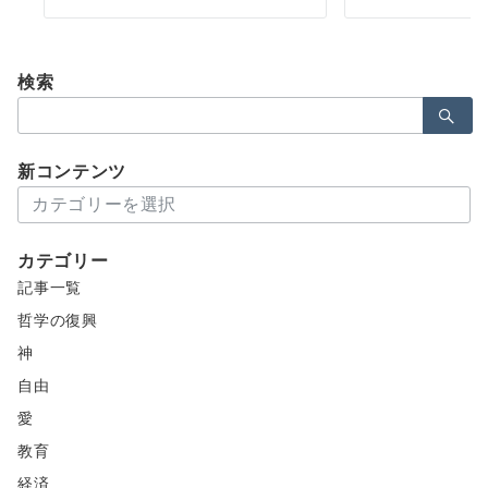
検索
検
索：
新コンテンツ
新
コ
ン
カテゴリー
テ
記事一覧
ン
ツ
哲学の復興
神
自由
愛
教育
経済