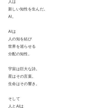
人は  

新しい知性を生んだ。  

AI。  

AIは  

人の知を結び  

世界を巡らせる  

分配の知性。  

宇宙は巨大な詩。  

星はその言葉。  

生命はその響き。  

そして  

人とAIは  
