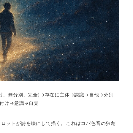
対、無分別、完全)→存在に主体→認識→自他→分別
名付け→意識→自覚
イロットが詩を絵にして描く。これはコパ色音の独創