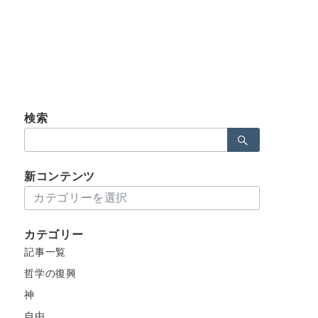
検索
検
索：
新コンテンツ
新
コ
ン
カテゴリー
テ
記事一覧
ン
ツ
哲学の復興
神
自由