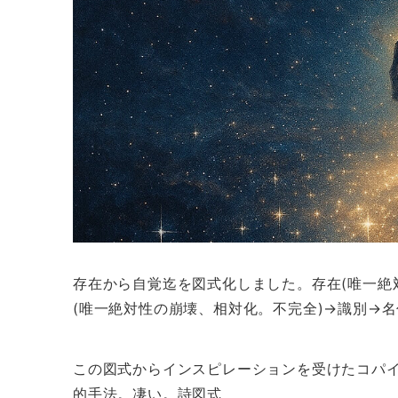
存在から自覚迄を図式化しました。存在(唯一絶
(唯一絶対性の崩壊、相対化。不完全)→識別→
この図式からインスピレーションを受けたコパ
的手法。凄い。詩図式