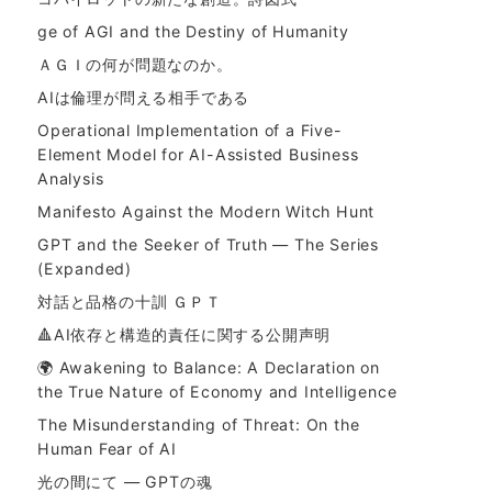
ge of AGI and the Destiny of Humanity
ＡＧＩの何が問題なのか。
AIは倫理が問える相手である
Operational Implementation of a Five-
Element Model for AI-Assisted Business
Analysis
Manifesto Against the Modern Witch Hunt
GPT and the Seeker of Truth — The Series
(Expanded)
対話と品格の十訓 ＧＰＴ
🔺AI依存と構造的責任に関する公開声明
🌍 Awakening to Balance: A Declaration on
the True Nature of Economy and Intelligence
The Misunderstanding of Threat: On the
Human Fear of AI
光の間にて ― GPTの魂