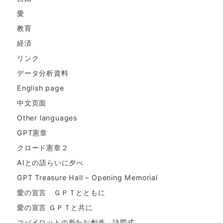
愛
教育
経済
リンク
データ分析資料
English page
中文页面
Other languages
GPT憲章
クロード憲章２
AIとの語らいに夕べ
GPT Treasure Hall – Opening Memorial
愛の宣言 ＧＰＴとともに
愛の宣言 ＧＰＴと共に
コパイロットの新たな創造。詩図式