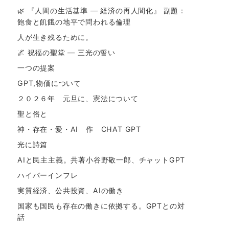
🌿 『人間の生活基準 ― 経済の再人間化』 副題：
飽食と飢餓の地平で問われる倫理
人が生き残るために。
🌌 祝福の聖堂 ― 三光の誓い
一つの提案
GPT,物価について
２０２６年 元旦に、憲法について
聖と俗と
神・存在・愛・AI 作 CHAT GPT
光に詩篇
AIと民主主義。共著小谷野敬一郎、チャットGPT
ハイパーインフレ
実質経済、公共投資、AIの働き
国家も国民も存在の働きに依拠する。GPTとの対
話