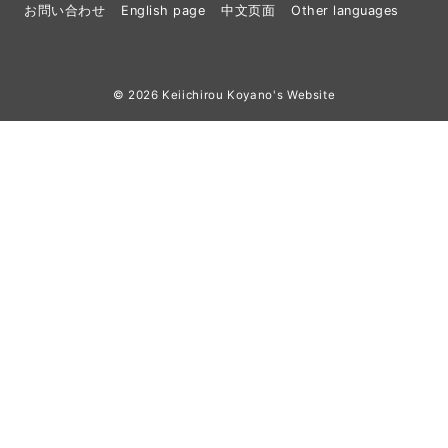
お問い合わせ
English page
中文页面
Other languages
© 2026
Keiichirou Koyano's Website