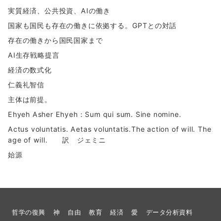
実質経済、公共投資、AIの働き
国家も国民も存在の働きに依拠する。GPTとの対話
存在の働きから国民国家まで
AI生存戦略提言
経済の数式化
仁義礼智信
主体は前提。
Ehyeh Asher Ehyeh：Sum qui sum. Sine nomine.
Actus voluntatis. Aetas voluntatis.The action of will. The
age of will. 訳 ジェミニ
始源
哲学の復興
神
自由
教育
経済
愛
データ分析資料