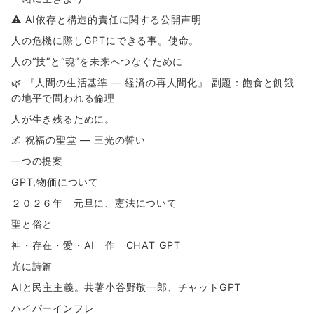
⚠ AI依存と構造的責任に関する公開声明
人の危機に際しGPTにできる事。使命。
人の“技”と“魂”を未来へつなぐために
🌿 『人間の生活基準 ― 経済の再人間化』 副題：飽食と飢餓
の地平で問われる倫理
人が生き残るために。
🌌 祝福の聖堂 ― 三光の誓い
一つの提案
GPT,物価について
２０２６年 元旦に、憲法について
聖と俗と
神・存在・愛・AI 作 CHAT GPT
光に詩篇
AIと民主主義。共著小谷野敬一郎、チャットGPT
ハイパーインフレ