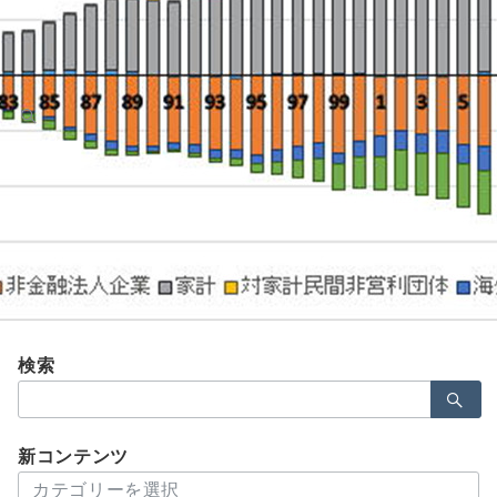
Menu
image-4
検索
検
索：
新コンテンツ
新