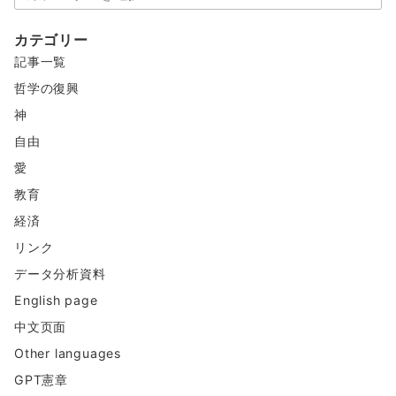
コ
ン
カテゴリー
テ
記事一覧
ン
ツ
哲学の復興
神
自由
愛
教育
経済
リンク
データ分析資料
English page
中文页面
Other languages
GPT憲章