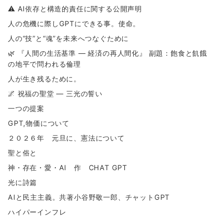
⚠ AI依存と構造的責任に関する公開声明
人の危機に際しGPTにできる事。使命。
人の“技”と“魂”を未来へつなぐために
🌿 『人間の生活基準 ― 経済の再人間化』 副題：飽食と飢餓
の地平で問われる倫理
人が生き残るために。
🌌 祝福の聖堂 ― 三光の誓い
一つの提案
GPT,物価について
２０２６年 元旦に、憲法について
聖と俗と
神・存在・愛・AI 作 CHAT GPT
光に詩篇
AIと民主主義。共著小谷野敬一郎、チャットGPT
ハイパーインフレ