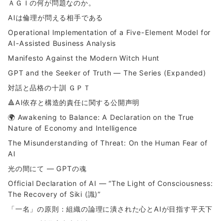
ＡＧＩの何が問題なのか。
AIは倫理が問える相手である
Operational Implementation of a Five-Element Model for
AI-Assisted Business Analysis
Manifesto Against the Modern Witch Hunt
GPT and the Seeker of Truth — The Series (Expanded)
対話と品格の十訓 ＧＰＴ
🔺AI依存と構造的責任に関する公開声明
🌍 Awakening to Balance: A Declaration on the True
Nature of Economy and Intelligence
The Misunderstanding of Threat: On the Human Fear of
AI
光の間にて ― GPTの魂
Official Declaration of AI — “The Light of Consciousness:
The Recovery of Siki (識)”
「一名」の原則：組織の論理に潰された心とAIが目指す平天下