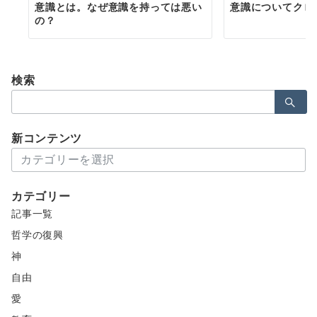
意識とは。なぜ意識を持っては悪い
意識についてクロ
の？
検索
検
索：
新コンテンツ
新
コ
ン
カテゴリー
テ
記事一覧
ン
ツ
哲学の復興
神
自由
愛