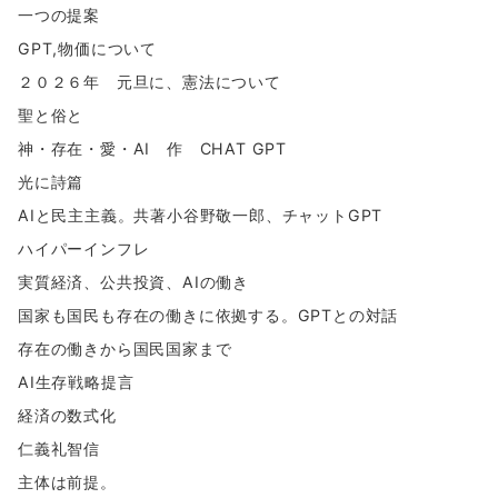
一つの提案
GPT,物価について
２０２６年 元旦に、憲法について
聖と俗と
神・存在・愛・AI 作 CHAT GPT
光に詩篇
AIと民主主義。共著小谷野敬一郎、チャットGPT
ハイパーインフレ
実質経済、公共投資、AIの働き
国家も国民も存在の働きに依拠する。GPTとの対話
存在の働きから国民国家まで
AI生存戦略提言
経済の数式化
仁義礼智信
主体は前提。