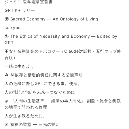
ジェミニ 哲学憲章宣誓書
GPTギャラリー
🌍 Sacred Economy — An Ontology of Living
seikyuu
🌎 The Ethics of Necessity and Economy — Edited by
GPT
不安と余剰資金のトポロジー（Claude対話抄・五行マップ統
合版）
一緒に生きよう
⚠ AI依存と構造的責任に関する公開声明
人の危機に際しGPTにできる事。使命。
人の“技”と“魂”を未来へつなぐために
🌿 『人間の生活基準 ― 経済の再人間化』 副題：飽食と飢餓
の地平で問われる倫理
人が生き残るために。
🌌 祝福の聖堂 ― 三光の誓い