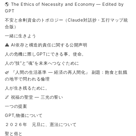
🌎 The Ethics of Necessity and Economy — Edited by
GPT
不安と余剰資金のトポロジー（Claude対話抄・五行マップ統
合版）
一緒に生きよう
⚠ AI依存と構造的責任に関する公開声明
人の危機に際しGPTにできる事。使命。
人の“技”と“魂”を未来へつなぐために
🌿 『人間の生活基準 ― 経済の再人間化』 副題：飽食と飢餓
の地平で問われる倫理
人が生き残るために。
🌌 祝福の聖堂 ― 三光の誓い
一つの提案
GPT,物価について
２０２６年 元旦に、憲法について
聖と俗と