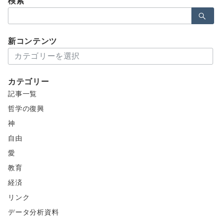
検索
検
索：
新コンテンツ
新
コ
ン
カテゴリー
テ
記事一覧
ン
ツ
哲学の復興
神
自由
愛
教育
経済
リンク
データ分析資料