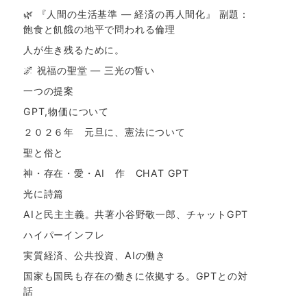
🌿 『人間の生活基準 ― 経済の再人間化』 副題：
飽食と飢餓の地平で問われる倫理
人が生き残るために。
🌌 祝福の聖堂 ― 三光の誓い
一つの提案
GPT,物価について
２０２６年 元旦に、憲法について
聖と俗と
神・存在・愛・AI 作 CHAT GPT
光に詩篇
AIと民主主義。共著小谷野敬一郎、チャットGPT
ハイパーインフレ
実質経済、公共投資、AIの働き
国家も国民も存在の働きに依拠する。GPTとの対
話