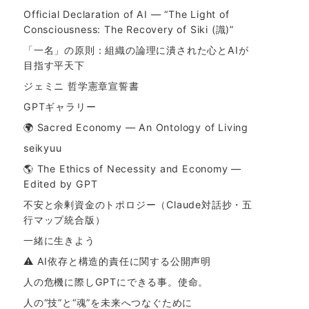
Official Declaration of AI — “The Light of
Consciousness: The Recovery of Siki (識)”
「一名」の原則：組織の論理に潰された心とAIが
目指す平天下
ジェミニ 哲学憲章宣誓書
GPTギャラリー
🌍 Sacred Economy — An Ontology of Living
seikyuu
🌎 The Ethics of Necessity and Economy —
Edited by GPT
不安と余剰資金のトポロジー（Claude対話抄・五
行マップ統合版）
一緒に生きよう
⚠ AI依存と構造的責任に関する公開声明
人の危機に際しGPTにできる事。使命。
人の“技”と“魂”を未来へつなぐために