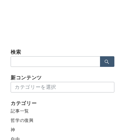
検索
検
索：
新コンテンツ
新
コ
ン
カテゴリー
テ
記事一覧
ン
ツ
哲学の復興
神
自由