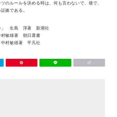
ーツのルールを決める時は、何も言わないで、後で、
い証拠である。
か」 生島 淳著 新潮社
敏雄著 朝日選書
敏雄著 平凡社