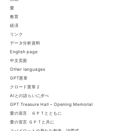
愛
教育
経済
リンク
データ分析資料
English page
中文页面
Other languages
GPT憲章
クロード憲章２
AIとの語らいに夕べ
GPT Treasure Hall – Opening Memorial
愛の宣言 ＧＰＴとともに
愛の宣言 ＧＰＴと共に
コパイロットの新たな創造。詩図式