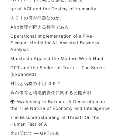
ge of AGI and the Destiny of Humanity
ＡＧＩの何が問題なのか。
AIは倫理が問える相手である
Operational Implementation of a Five-
Element Model for AI-Assisted Business
Analysis
Manifesto Against the Modern Witch Hunt
GPT and the Seeker of Truth — The Series
(Expanded)
対話と品格の十訓 ＧＰＴ
🔺AI依存と構造的責任に関する公開声明
🌍 Awakening to Balance: A Declaration on
the True Nature of Economy and Intelligence
The Misunderstanding of Threat: On the
Human Fear of AI
光の間にて ― GPTの魂