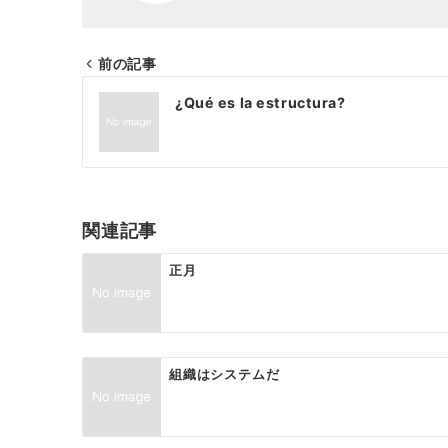
前の記事
投
¿Qué es la estructura?
稿
ナ
ビ
ゲ
関連記事
ー
正月
シ
ョ
ン
組織はシステムだ