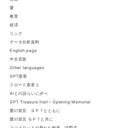
愛
教育
経済
リンク
データ分析資料
English page
中文页面
Other languages
GPT憲章
クロード憲章２
AIとの語らいに夕べ
GPT Treasure Hall – Opening Memorial
愛の宣言 ＧＰＴとともに
愛の宣言 ＧＰＴと共に
コパイロットの新たな創造。詩図式