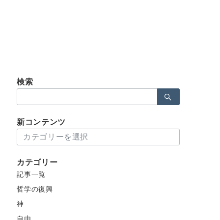
検索
検
索：
新コンテンツ
新
コ
ン
カテゴリー
テ
記事一覧
ン
ツ
哲学の復興
神
自由