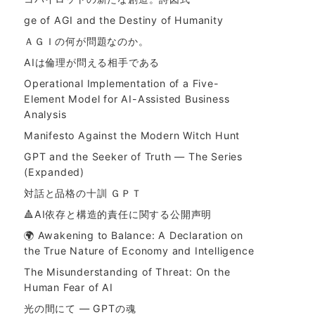
ge of AGI and the Destiny of Humanity
ＡＧＩの何が問題なのか。
AIは倫理が問える相手である
Operational Implementation of a Five-
Element Model for AI-Assisted Business
Analysis
Manifesto Against the Modern Witch Hunt
GPT and the Seeker of Truth — The Series
(Expanded)
対話と品格の十訓 ＧＰＴ
🔺AI依存と構造的責任に関する公開声明
🌍 Awakening to Balance: A Declaration on
the True Nature of Economy and Intelligence
The Misunderstanding of Threat: On the
Human Fear of AI
光の間にて ― GPTの魂