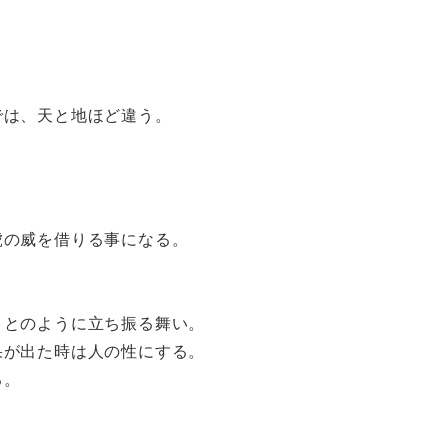
では、天と地ほど違う。
。
虎の威を借りる事になる。
ことのように立ち振る舞い。
果が出た時は人の性にする。
る。