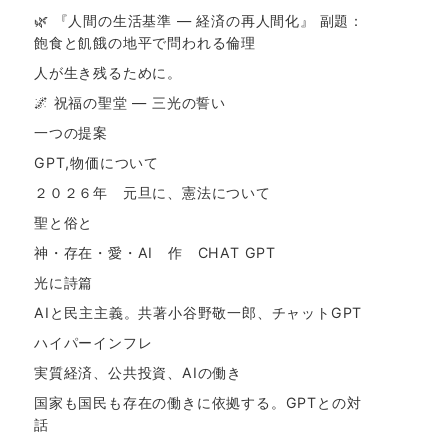
🌿 『人間の生活基準 ― 経済の再人間化』 副題：
飽食と飢餓の地平で問われる倫理
人が生き残るために。
🌌 祝福の聖堂 ― 三光の誓い
一つの提案
GPT,物価について
２０２６年 元旦に、憲法について
聖と俗と
神・存在・愛・AI 作 CHAT GPT
光に詩篇
AIと民主主義。共著小谷野敬一郎、チャットGPT
ハイパーインフレ
実質経済、公共投資、AIの働き
国家も国民も存在の働きに依拠する。GPTとの対
話