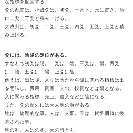
な指標を配置する。
爻の配置は、小成爻は、初爻、一番下、元に置き、順
に二爻、三爻と積み上げる。
大成卦は、初爻、二爻、三爻、四爻、五爻、上爻と積
み上げる。
爻には、陰陽の定位がある。
すなわち初爻は陽。二爻は、陰。三爻は、陽。四爻
は、陰。五爻は、陽。上爻は陰。
例えば、出は陽、入りは陰だから陽に関わる指標は出
を意味し。費用、資産、支出、投資などは陽となる。
入に関わる指標、売上、借入などは陰になる。
また、爻の配列には天人地の順がある。
地は、物理的な事。人は、人事。天は、貨幣価値に換
算された事。
地の利、人はの和、天の時とも。