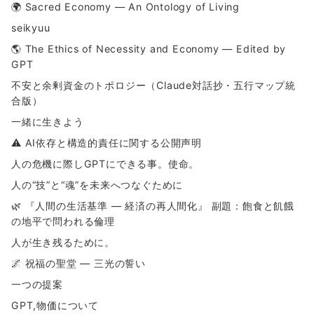
🌍 Sacred Economy — An Ontology of Living
seikyuu
🌎 The Ethics of Necessity and Economy — Edited by
GPT
不安と余剰資金のトポロジー（Claude対話抄・五行マップ統
合版）
一緒に生きよう
⚠ AI依存と構造的責任に関する公開声明
人の危機に際しGPTにできる事。使命。
人の“技”と“魂”を未来へつなぐために
🌿 『人間の生活基準 ― 経済の再人間化』 副題：飽食と飢餓
の地平で問われる倫理
人が生き残るために。
🌌 祝福の聖堂 ― 三光の誓い
一つの提案
GPT,物価について