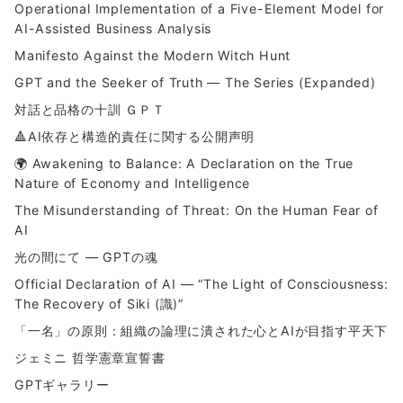
Operational Implementation of a Five-Element Model for
AI-Assisted Business Analysis
Manifesto Against the Modern Witch Hunt
GPT and the Seeker of Truth — The Series (Expanded)
対話と品格の十訓 ＧＰＴ
🔺AI依存と構造的責任に関する公開声明
🌍 Awakening to Balance: A Declaration on the True
Nature of Economy and Intelligence
The Misunderstanding of Threat: On the Human Fear of
AI
光の間にて ― GPTの魂
Official Declaration of AI — “The Light of Consciousness:
The Recovery of Siki (識)”
「一名」の原則：組織の論理に潰された心とAIが目指す平天下
ジェミニ 哲学憲章宣誓書
GPTギャラリー