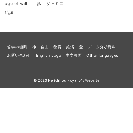
age of will. 訳 ジェミニ
始源
哲学の復興
神
自由
教育
経済
愛
データ分析資料
お問い合わせ
English page
中文页面
Other languages
© 2026
Keiichirou Koyano's Website