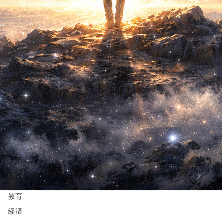
検索
検
索：
新コンテンツ
新
コ
ン
カテゴリー
テ
記事一覧
ン
ツ
哲学の復興
神
自由
愛
教育
経済