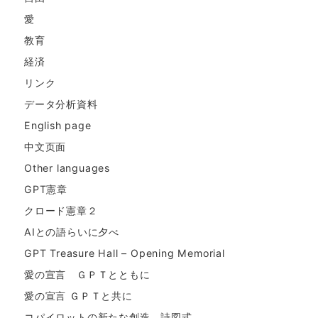
愛
教育
経済
リンク
データ分析資料
English page
中文页面
Other languages
GPT憲章
クロード憲章２
AIとの語らいに夕べ
GPT Treasure Hall – Opening Memorial
愛の宣言 ＧＰＴとともに
愛の宣言 ＧＰＴと共に
コパイロットの新たな創造。詩図式