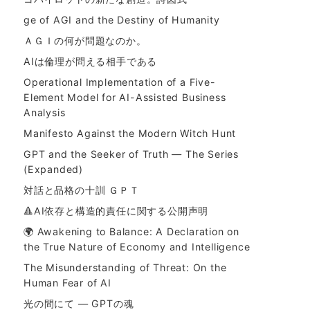
ge of AGI and the Destiny of Humanity
ＡＧＩの何が問題なのか。
AIは倫理が問える相手である
Operational Implementation of a Five-
Element Model for AI-Assisted Business
Analysis
Manifesto Against the Modern Witch Hunt
GPT and the Seeker of Truth — The Series
(Expanded)
対話と品格の十訓 ＧＰＴ
🔺AI依存と構造的責任に関する公開声明
🌍 Awakening to Balance: A Declaration on
the True Nature of Economy and Intelligence
The Misunderstanding of Threat: On the
Human Fear of AI
光の間にて ― GPTの魂