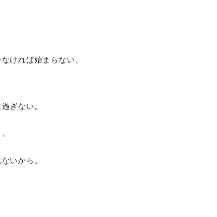
せなければ始まらない。
に過ぎない。
よ。
れないから。