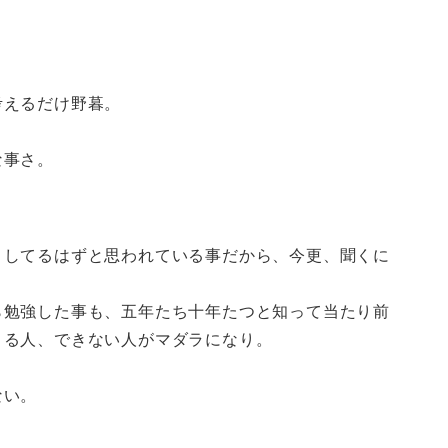
考えるだけ野暮。
な事さ。
、してるはずと思われている事だから、今更、聞くに
ら勉強した事も、五年たち十年たつと知って当たり前
きる人、できない人がマダラになり。
ない。