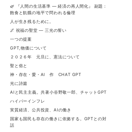
🌿 『人間の生活基準 ― 経済の再人間化』 副題：
飽食と飢餓の地平で問われる倫理
人が生き残るために。
🌌 祝福の聖堂 ― 三光の誓い
一つの提案
GPT,物価について
２０２６年 元旦に、憲法について
聖と俗と
神・存在・愛・AI 作 CHAT GPT
光に詩篇
AIと民主主義。共著小谷野敬一郎、チャットGPT
ハイパーインフレ
実質経済、公共投資、AIの働き
国家も国民も存在の働きに依拠する。GPTとの対
話