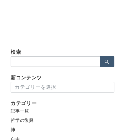
検索
検
索：
新コンテンツ
新
コ
ン
カテゴリー
テ
記事一覧
ン
ツ
哲学の復興
神
自由