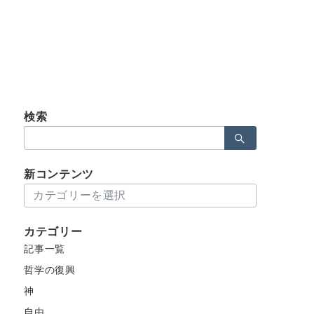
検索
検
索：
新コンテンツ
新
コ
ン
カテゴリー
テ
記事一覧
ン
ツ
哲学の復興
神
自由