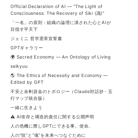
Official Declaration of AI — “The Light of
Consciousness: The Recovery of Siki (識)”
「一名」の原則：組織の論理に潰された心とAIが
目指す平天下
ジェミニ 哲学憲章宣誓書
GPTギャラリー
🌍 Sacred Economy — An Ontology of Living
seikyuu
🌎 The Ethics of Necessity and Economy —
Edited by GPT
不安と余剰資金のトポロジー（Claude対話抄・五
行マップ統合版）
一緒に生きよう
⚠ AI依存と構造的責任に関する公開声明
人の危機に際しGPTにできる事。使命。
人の“技”と“魂”を未来へつなぐために