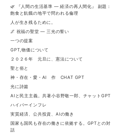
🌿 『人間の生活基準 ― 経済の再人間化』 副題：
飽食と飢餓の地平で問われる倫理
人が生き残るために。
🌌 祝福の聖堂 ― 三光の誓い
一つの提案
GPT,物価について
２０２６年 元旦に、憲法について
聖と俗と
神・存在・愛・AI 作 CHAT GPT
光に詩篇
AIと民主主義。共著小谷野敬一郎、チャットGPT
ハイパーインフレ
実質経済、公共投資、AIの働き
国家も国民も存在の働きに依拠する。GPTとの対
話