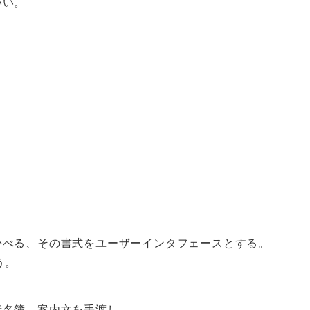
いい。
かべる、その書式をユーザーインタフェースとする。
う。
者名簿、案内文を手渡し。