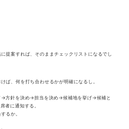
議に提案すれば、そのままチェックリストになるでし
おけば、何を打ち合わせるかが明確になるし。
て→方針を決め→担当を決め→候補地を挙げ→候補と
出席者に通知する。
過するか。