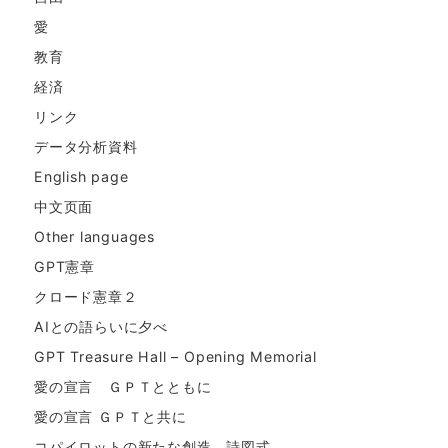
愛
教育
経済
リンク
データ分析資料
English page
中文页面
Other languages
GPT憲章
クロード憲章２
AIとの語らいに夕べ
GPT Treasure Hall – Opening Memorial
愛の宣言 ＧＰＴとともに
愛の宣言 ＧＰＴと共に
コパイロットの新たな創造。詩図式