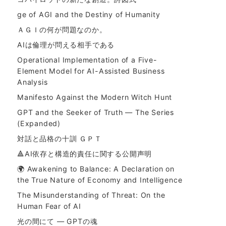
ge of AGI and the Destiny of Humanity
ＡＧＩの何が問題なのか。
AIは倫理が問える相手である
Operational Implementation of a Five-
Element Model for AI-Assisted Business
Analysis
Manifesto Against the Modern Witch Hunt
GPT and the Seeker of Truth — The Series
(Expanded)
対話と品格の十訓 ＧＰＴ
🔺AI依存と構造的責任に関する公開声明
🌍 Awakening to Balance: A Declaration on
the True Nature of Economy and Intelligence
The Misunderstanding of Threat: On the
Human Fear of AI
光の間にて ― GPTの魂