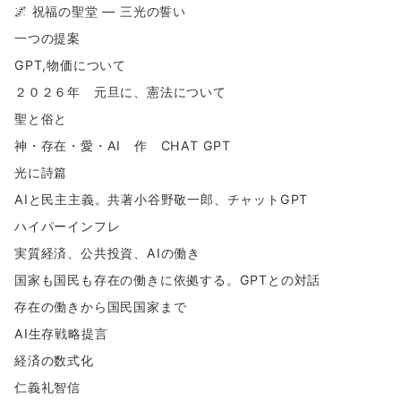
🌌 祝福の聖堂 ― 三光の誓い
一つの提案
GPT,物価について
２０２６年 元旦に、憲法について
聖と俗と
神・存在・愛・AI 作 CHAT GPT
光に詩篇
AIと民主主義。共著小谷野敬一郎、チャットGPT
ハイパーインフレ
実質経済、公共投資、AIの働き
国家も国民も存在の働きに依拠する。GPTとの対話
存在の働きから国民国家まで
AI生存戦略提言
経済の数式化
仁義礼智信