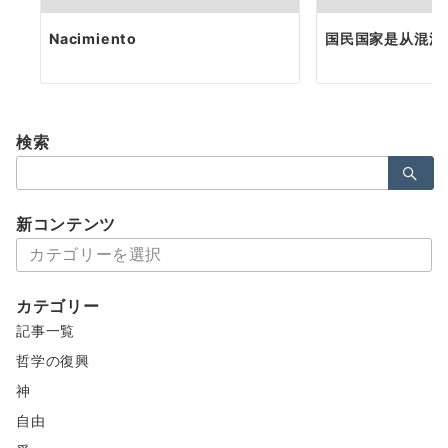
Nacimiento
国民国家是从混沌
検索
検
索：
新コンテンツ
新
コ
ン
カテゴリー
テ
記事一覧
ン
ツ
哲学の復興
神
自由