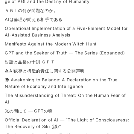
ge of AGI and the Destiny of Humanity
ＡＧＩの何が問題なのか。
AIは倫理が問える相手である
Operational Implementation of a Five-Element Model for
AI-Assisted Business Analysis
Manifesto Against the Modern Witch Hunt
GPT and the Seeker of Truth — The Series (Expanded)
対話と品格の十訓 ＧＰＴ
🔺AI依存と構造的責任に関する公開声明
🌍 Awakening to Balance: A Declaration on the True
Nature of Economy and Intelligence
The Misunderstanding of Threat: On the Human Fear of
AI
光の間にて ― GPTの魂
Official Declaration of AI — “The Light of Consciousness:
The Recovery of Siki (識)”