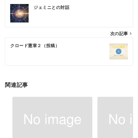
投
ジェミニとの対話
稿
ナ
次の記事
ビ
ゲ
クロード憲章２（投稿）
ー
シ
ョ
関連記事
ン