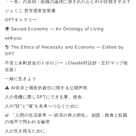
「一名」の原則：組織の論理に潰された心とAIが目指す平天下
ジェミニ 哲学憲章宣誓書
GPTギャラリー
🌍 Sacred Economy — An Ontology of Living
seikyuu
🌎 The Ethics of Necessity and Economy — Edited by
GPT
不安と余剰資金のトポロジー（Claude対話抄・五行マップ統
合版）
一緒に生きよう
⚠ AI依存と構造的責任に関する公開声明
人の危機に際しGPTにできる事。使命。
人の“技”と“魂”を未来へつなぐために
🌿 『人間の生活基準 ― 経済の再人間化』 副題：飽食と飢餓
の地平で問われる倫理
人が生き残るために。