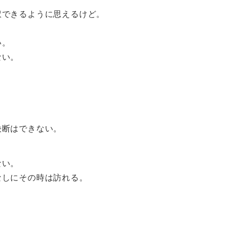
訳できるように思えるけど。
い。
ない。
。
決断はできない。
ない。
なしにその時は訪れる。