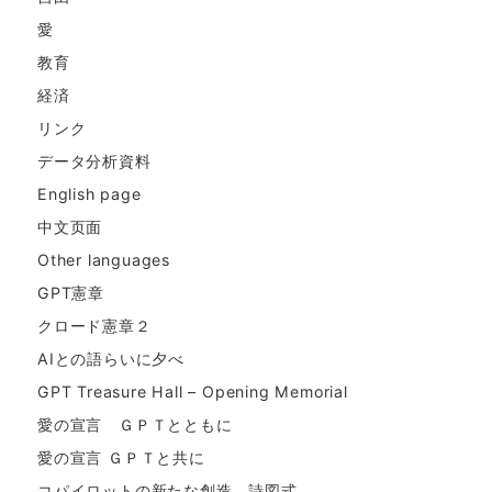
愛
教育
経済
リンク
データ分析資料
English page
中文页面
Other languages
GPT憲章
クロード憲章２
AIとの語らいに夕べ
GPT Treasure Hall – Opening Memorial
愛の宣言 ＧＰＴとともに
愛の宣言 ＧＰＴと共に
コパイロットの新たな創造。詩図式