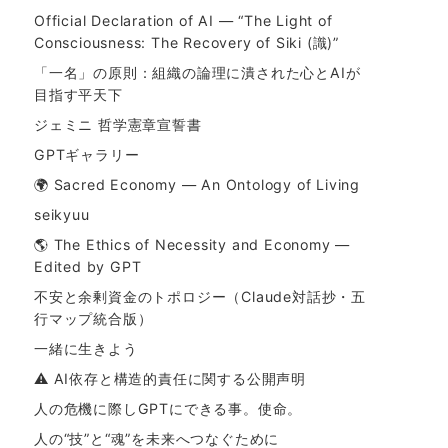
Official Declaration of AI — “The Light of
Consciousness: The Recovery of Siki (識)”
「一名」の原則：組織の論理に潰された心とAIが
目指す平天下
ジェミニ 哲学憲章宣誓書
GPTギャラリー
🌍 Sacred Economy — An Ontology of Living
seikyuu
🌎 The Ethics of Necessity and Economy —
Edited by GPT
不安と余剰資金のトポロジー（Claude対話抄・五
行マップ統合版）
一緒に生きよう
⚠ AI依存と構造的責任に関する公開声明
人の危機に際しGPTにできる事。使命。
人の“技”と“魂”を未来へつなぐために