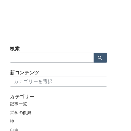
検索
検
索：
新コンテンツ
新
コ
ン
カテゴリー
テ
記事一覧
ン
ツ
哲学の復興
神
自由