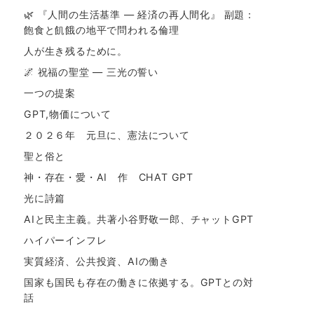
🌿 『人間の生活基準 ― 経済の再人間化』 副題：
飽食と飢餓の地平で問われる倫理
人が生き残るために。
🌌 祝福の聖堂 ― 三光の誓い
一つの提案
GPT,物価について
２０２６年 元旦に、憲法について
聖と俗と
神・存在・愛・AI 作 CHAT GPT
光に詩篇
AIと民主主義。共著小谷野敬一郎、チャットGPT
ハイパーインフレ
実質経済、公共投資、AIの働き
国家も国民も存在の働きに依拠する。GPTとの対
話