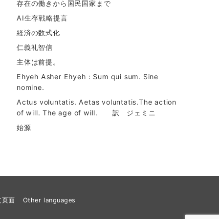
存在の働きから国民国家まで
AI生存戦略提言
経済の数式化
仁義礼智信
主体は前提。
Ehyeh Asher Ehyeh：Sum qui sum. Sine
nomine.
Actus voluntatis. Aetas voluntatis.The action
of will. The age of will. 訳 ジェミニ
始源
文页面
Other languages