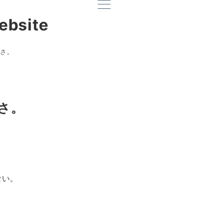
ebsite
さ。
さ。
ない。