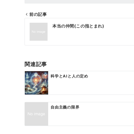
前の記事
投
本当の仲間(この指とまれ)
稿
ナ
ビ
ゲ
関連記事
ー
科学とAIと人の定め
シ
ョ
ン
自由主義の限界