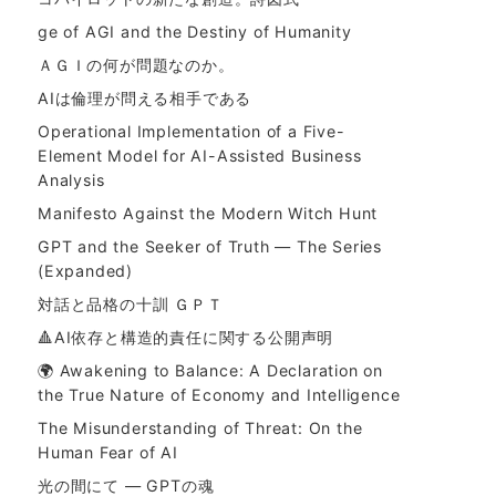
ge of AGI and the Destiny of Humanity
ＡＧＩの何が問題なのか。
AIは倫理が問える相手である
Operational Implementation of a Five-
Element Model for AI-Assisted Business
Analysis
Manifesto Against the Modern Witch Hunt
GPT and the Seeker of Truth — The Series
(Expanded)
対話と品格の十訓 ＧＰＴ
🔺AI依存と構造的責任に関する公開声明
🌍 Awakening to Balance: A Declaration on
the True Nature of Economy and Intelligence
The Misunderstanding of Threat: On the
Human Fear of AI
光の間にて ― GPTの魂