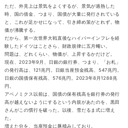
ただ、外見上は景気をよくするが、景気が過熱した
時、国の借金、つまり、国債が大量に発行されている
と、これが足かせになって、引き締め策がとれず。物
価が沸騰する。
だから、第一次世界大戦直後なハイパーインフレを経
験したドイツはことさら、財政規律に五月蠅い。
問題は、どれくらい、物価が、上昇するかだけど。
現在、2023年9月、日銀の銀行券、つまり、「お札」
の発行高は、121兆円。日銀当座預金残高、547兆円。
日銀の国債保有残高、576兆円。2023年8月1288兆
円。
アベノミクス以前は、国債の保有残高を銀行券の発行
高が越えないようにするという内規があたのを、黒田
さんがこの慣行を破った。以後、雪だるま式に増え
た。
増えた分を、当座預金に豚積みしており。