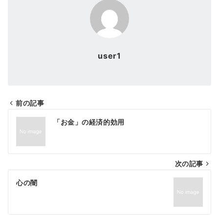
user1
前の記事
投
「お金」の経済的効用
稿
ナ
次の記事
ビ
ゲ
心の闇
ー
シ