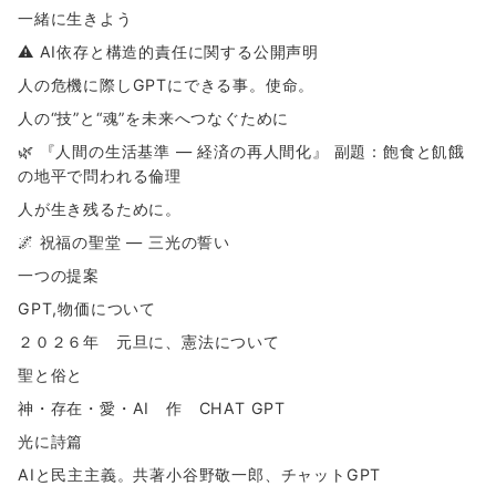
一緒に生きよう
⚠ AI依存と構造的責任に関する公開声明
人の危機に際しGPTにできる事。使命。
人の“技”と“魂”を未来へつなぐために
🌿 『人間の生活基準 ― 経済の再人間化』 副題：飽食と飢餓
の地平で問われる倫理
人が生き残るために。
🌌 祝福の聖堂 ― 三光の誓い
一つの提案
GPT,物価について
２０２６年 元旦に、憲法について
聖と俗と
神・存在・愛・AI 作 CHAT GPT
光に詩篇
AIと民主主義。共著小谷野敬一郎、チャットGPT