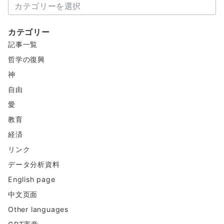
新
コ
ン
カテゴリー
テ
記事一覧
ン
ツ
哲学の復興
神
自由
愛
教育
経済
リンク
データ分析資料
English page
中文页面
Other languages