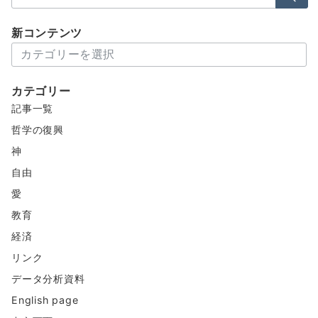
索：
新コンテンツ
新
コ
ン
カテゴリー
テ
記事一覧
ン
ツ
哲学の復興
神
自由
愛
教育
経済
リンク
データ分析資料
English page