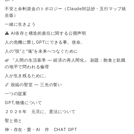
不安と余剰資金のトポロジー（Claude対話抄・五行マップ統
合版）
一緒に生きよう
⚠ AI依存と構造的責任に関する公開声明
人の危機に際しGPTにできる事。使命。
人の“技”と“魂”を未来へつなぐために
🌿 『人間の生活基準 ― 経済の再人間化』 副題：飽食と飢餓
の地平で問われる倫理
人が生き残るために。
🌌 祝福の聖堂 ― 三光の誓い
一つの提案
GPT,物価について
２０２６年 元旦に、憲法について
聖と俗と
神・存在・愛・AI 作 CHAT GPT