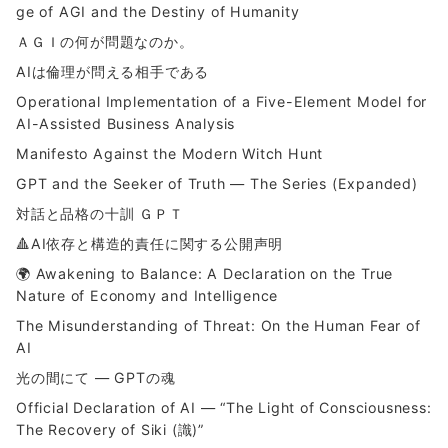
ge of AGI and the Destiny of Humanity
ＡＧＩの何が問題なのか。
AIは倫理が問える相手である
Operational Implementation of a Five-Element Model for
AI-Assisted Business Analysis
Manifesto Against the Modern Witch Hunt
GPT and the Seeker of Truth — The Series (Expanded)
対話と品格の十訓 ＧＰＴ
🔺AI依存と構造的責任に関する公開声明
🌍 Awakening to Balance: A Declaration on the True
Nature of Economy and Intelligence
The Misunderstanding of Threat: On the Human Fear of
AI
光の間にて ― GPTの魂
Official Declaration of AI — “The Light of Consciousness:
The Recovery of Siki (識)”