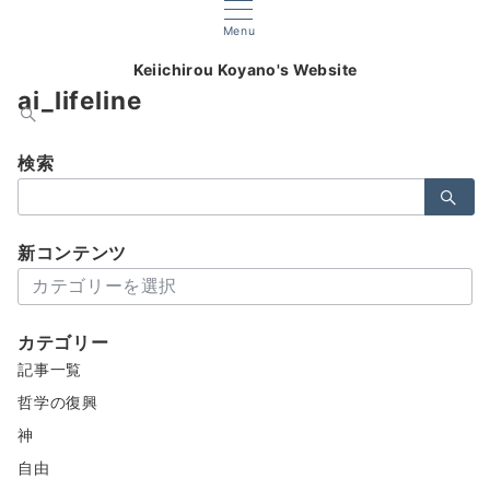
Menu
Keiichirou Koyano's Website
ai_lifeline
検索
検
索：
新コンテンツ
新
コ
ン
カテゴリー
テ
記事一覧
ン
ツ
哲学の復興
神
自由