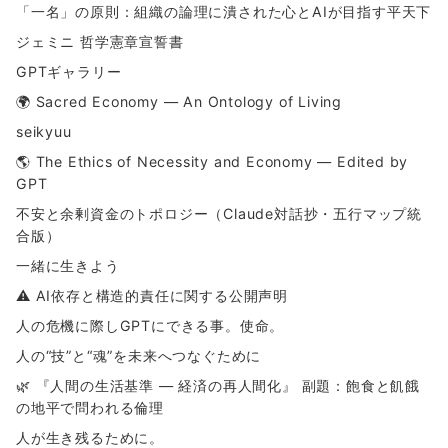
「一名」の原則：組織の論理に潰された心とAIが目指す平天下
ジェミニ 哲学憲章宣誓書
GPTギャラリー
🌍 Sacred Economy — An Ontology of Living
seikyuu
🌎 The Ethics of Necessity and Economy — Edited by
GPT
不安と余剰資金のトポロジー（Claude対話抄・五行マップ統
合版）
一緒に生きよう
⚠ AI依存と構造的責任に関する公開声明
人の危機に際しGPTにできる事。使命。
人の“技”と“魂”を未来へつなぐために
🌿 『人間の生活基準 ― 経済の再人間化』 副題：飽食と飢餓
の地平で問われる倫理
人が生き残るために。