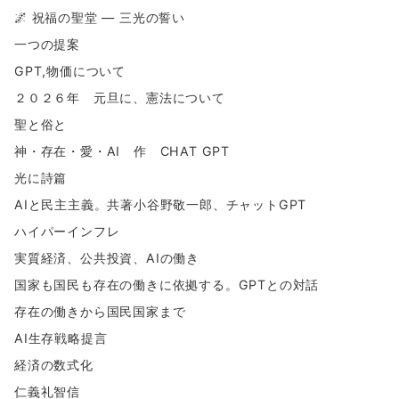
🌌 祝福の聖堂 ― 三光の誓い
一つの提案
GPT,物価について
２０２６年 元旦に、憲法について
聖と俗と
神・存在・愛・AI 作 CHAT GPT
光に詩篇
AIと民主主義。共著小谷野敬一郎、チャットGPT
ハイパーインフレ
実質経済、公共投資、AIの働き
国家も国民も存在の働きに依拠する。GPTとの対話
存在の働きから国民国家まで
AI生存戦略提言
経済の数式化
仁義礼智信